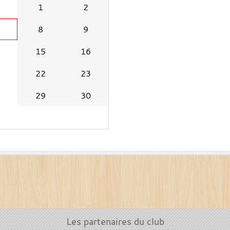
1
2
8
9
4
15
16
1
22
23
8
29
30
Les partenaires du club