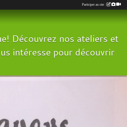
Participer au site :
e! Découvrez nos ateliers et
 vous intéresse pour découvrir