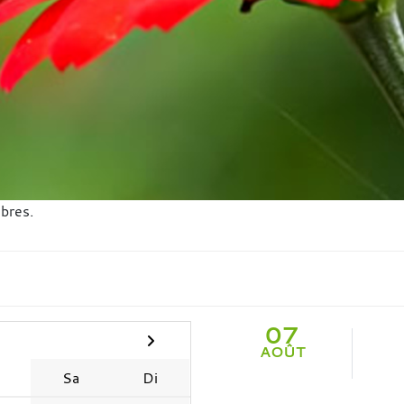
bres.
07
AOÛT
e
Sa
Di