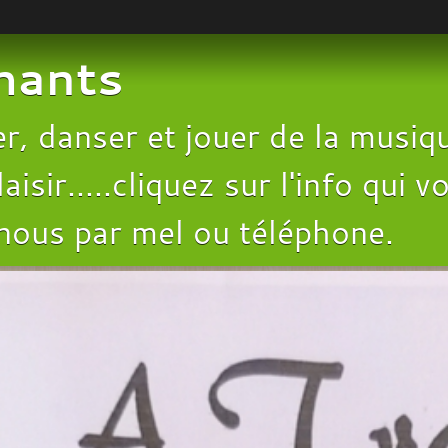
chants
, danser et jouer de la musiqu
aisir.....cliquez sur l'info qui
 nous par mel ou téléphone.