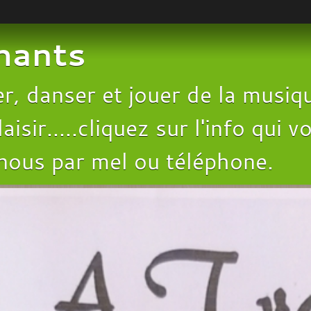
chants
, danser et jouer de la musiqu
aisir.....cliquez sur l'info qui
 nous par mel ou téléphone.