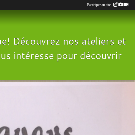
Participer au site :
e! Découvrez nos ateliers et
 vous intéresse pour découvrir