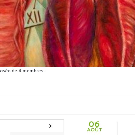
osée de 4 membres.
06
AOÛT