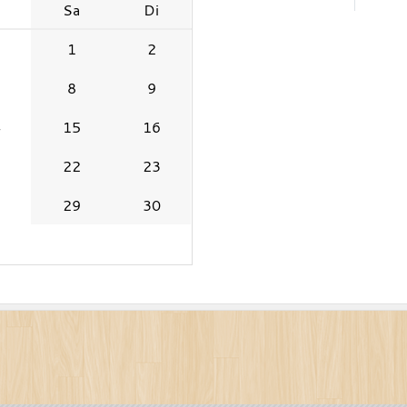
e
Sa
Di
1
2
8
9
4
15
16
1
22
23
8
29
30